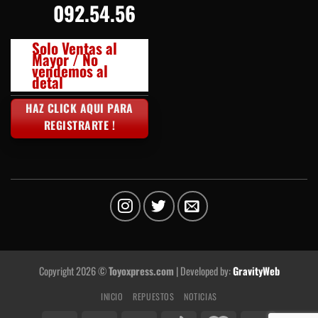
092.54.56
Solo Ventas al
Mayor / No
vendemos al
detal
HAZ CLICK AQUI PARA
REGISTRARTE !
Copyright 2026 ©
Toyoxpress.com
| Developed by:
GravityWeb
INICIO
REPUESTOS
NOTICIAS