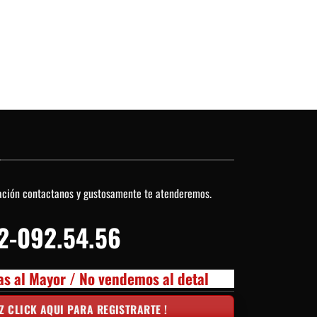
O
ación contactanos y gustosamente te atenderemos.
2-092.54.56
as al Mayor / No vendemos al detal
Z CLICK AQUI PARA REGISTRARTE !