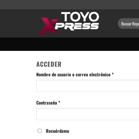
Saltar
al
contenido
Buscar
por:
ACCEDER
Obligatorio
Nombre de usuario o correo electrónico
*
Obligatorio
Contraseña
*
Recuérdame