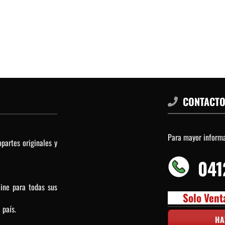
CONTACT
Para mayor inform
partes originales y
041
line para todas sus
Solo Vent
 país.
HA