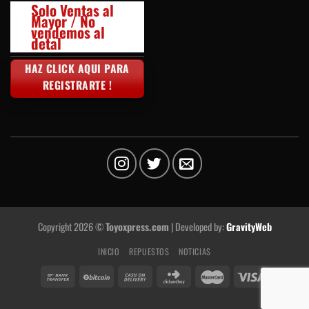
Solo Ventas al
Mayor / No
vendemos al
detal
HAZ CLICK AQUI PARA
REGISTRARTE !
Copyright 2026 ©
Toyoxpress.com
| Developed by:
GravityWeb
INICIO
REPUESTOS
NOTICIAS