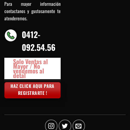
Para mayor información
contactanos y gustosamente te
atenderemos.
0412-
092.54.56
Solo Ventas al
Mayor / No
vendemos al
detal
HAZ CLICK AQUI PARA
REGISTRARTE !