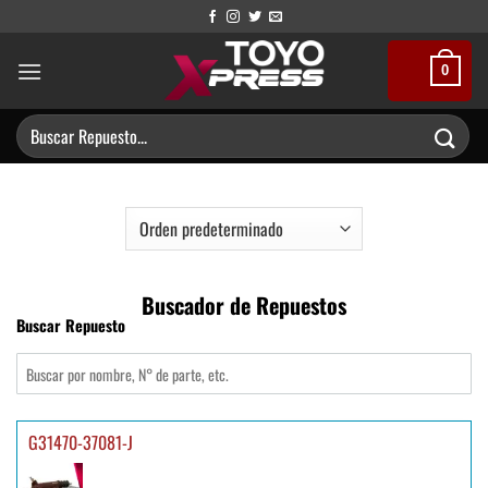
Saltar
al
contenido
0
Buscar
por:
Buscador de Repuestos
Buscar Repuesto
G31470-37081-J