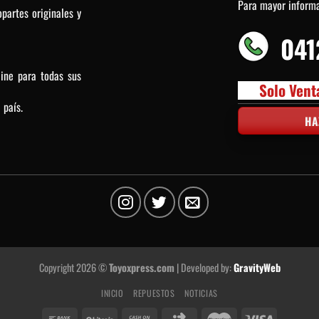
Para mayor inform
partes originales y
041
line para todas sus
Solo Vent
 país.
HA
Copyright 2026 ©
Toyoxpress.com
| Developed by:
GravityWeb
INICIO
REPUESTOS
NOTICIAS