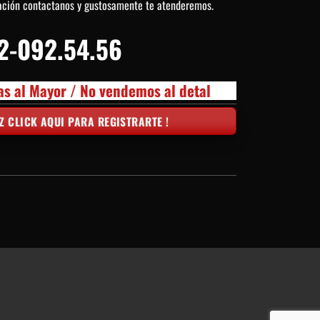
ación contactanos y gustosamente te atenderemos.
2-092.54.56
as al Mayor / No vendemos al detal
Z CLICK AQUI PARA REGISTRARTE !