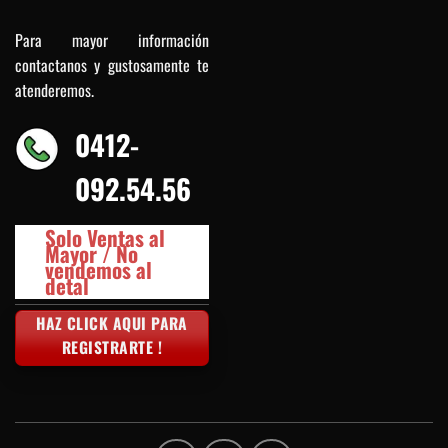
Para mayor información
contactanos y gustosamente te
atenderemos.
0412-
092.54.56
Solo Ventas al
Mayor / No
vendemos al
detal
HAZ CLICK AQUI PARA
REGISTRARTE !