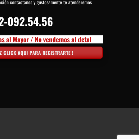
ación contactanos y gustosamente te atenderemos.
2-092.54.56
as al Mayor / No vendemos al detal
Z CLICK AQUI PARA REGISTRARTE !