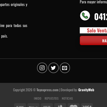
Para mayor inform
partes originales y
041
line para todas sus
Solo Vent
 país.
HA
Copyright 2026 ©
Toyoxpress.com
| Developed by:
GravityWeb
INICIO
REPUESTOS
NOTICIAS