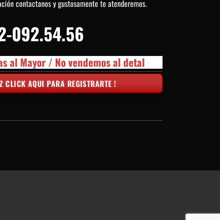
ación contactanos y gustosamente te atenderemos.
2-092.54.56
as al Mayor / No vendemos al detal
Z CLICK AQUI PARA REGISTRARTE !