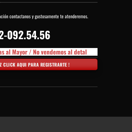
ación contactanos y gustosamente te atenderemos.
2-092.54.56
as al Mayor / No vendemos al detal
Z CLICK AQUI PARA REGISTRARTE !