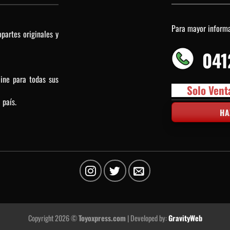
Para mayor inform
partes originales y
041
line para todas sus
Solo Vent
 país.
HA
Copyright 2026 ©
Toyoxpress.com
| Developed by:
GravityWeb