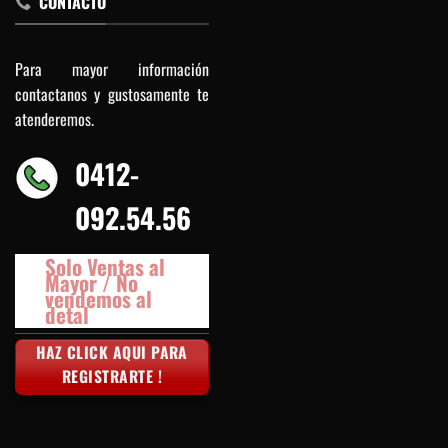
CONTACTO
Para mayor información
contactanos y gustosamente te
atenderemos.
0412-
092.54.56
Solo Ventas al
Mayor / No
vendemos al
detal
HAZ CLICK AQUI PARA
REGISTRARTE !