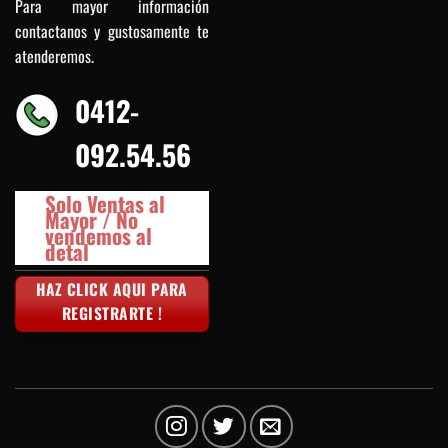
Para mayor información
contactanos y gustosamente te
atenderemos.
0412-
092.54.56
Solo Ventas al
Mayor / No
vendemos al
detal
HAZ CLICK AQUI PARA
REGISTRARTE !