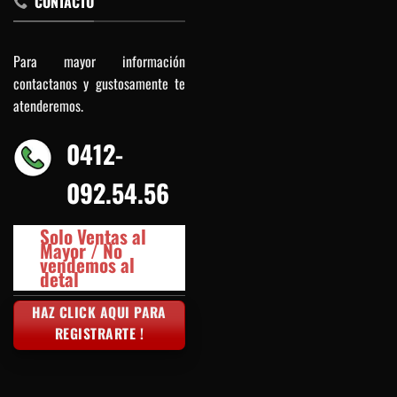
CONTACTO
Para mayor información
contactanos y gustosamente te
atenderemos.
0412-
092.54.56
Solo Ventas al
Mayor / No
vendemos al
detal
HAZ CLICK AQUI PARA
REGISTRARTE !