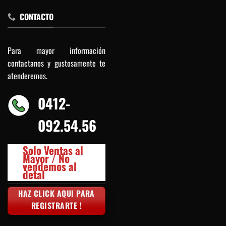
CONTACTO
Para mayor información
contactanos y gustosamente te
atenderemos.
0412-
092.54.56
Solo Ventas al
Mayor / No
vendemos al
detal
HAZ CLICK AQUI PARA
REGISTRARTE !