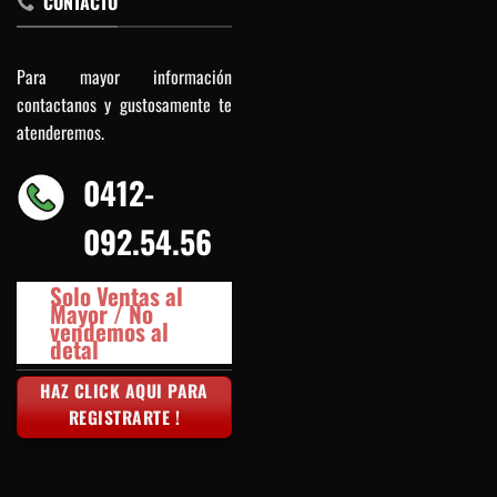
CONTACTO
Para mayor información
contactanos y gustosamente te
atenderemos.
0412-
092.54.56
Solo Ventas al
Mayor / No
vendemos al
detal
HAZ CLICK AQUI PARA
REGISTRARTE !