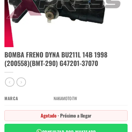
BOMBA FRENO DYNA BU211L 14B 1998
(200558)(BMT-290) G47201-37070
MARCA
NAKAMOTO:TW
Agotado
· Próximo a llegar
CONSULTAR POR WHATSAPP