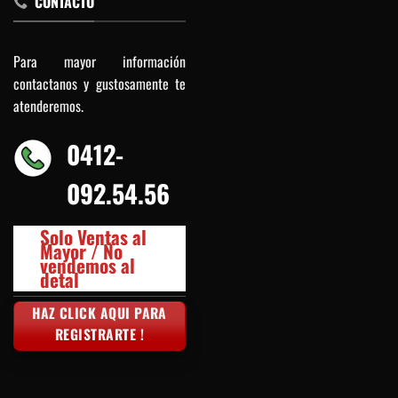
CONTACTO
Para mayor información
contactanos y gustosamente te
atenderemos.
0412-
092.54.56
Solo Ventas al
Mayor / No
vendemos al
detal
HAZ CLICK AQUI PARA
REGISTRARTE !