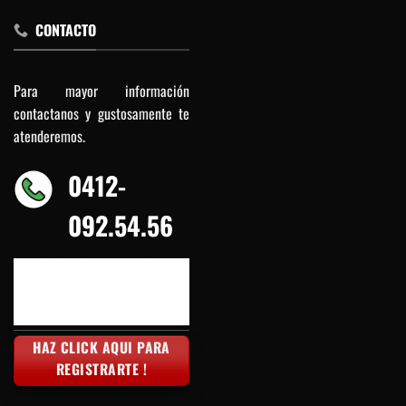
CONTACTO
Para mayor información
contactanos y gustosamente te
atenderemos.
0412-
092.54.56
Solo Ventas al
Mayor / No
vendemos al
detal
HAZ CLICK AQUI PARA
REGISTRARTE !