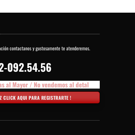
O
ación contactanos y gustosamente te atenderemos.
2-092.54.56
as al Mayor / No vendemos al detal
Z CLICK AQUI PARA REGISTRARTE !