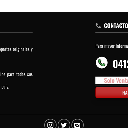
CONTACT
Para mayor inform
partes originales y
041
line para todas sus
Solo Vent
 país.
HA