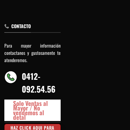
CONTACTO
Para mayor información
contactanos y gustosamente te
atenderemos.
0412-
092.54.56
Solo Ventas al
Mayor / No
vendemos al
detal
HAZ CLICK AQUI PARA