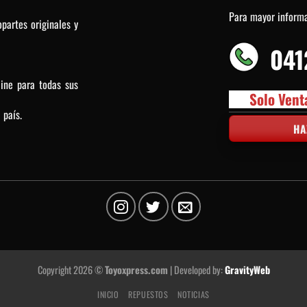
Para mayor inform
partes originales y
041
line para todas sus
Solo Vent
 país.
HA
Copyright 2026 ©
Toyoxpress.com
| Developed by:
GravityWeb
INICIO
REPUESTOS
NOTICIAS