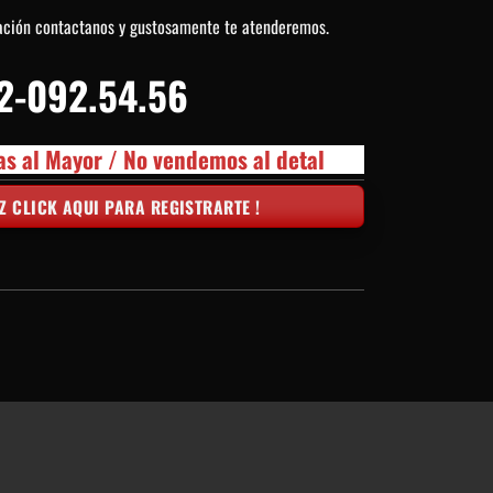
ación contactanos y gustosamente te atenderemos.
2-092.54.56
as al Mayor / No vendemos al detal
Z CLICK AQUI PARA REGISTRARTE !