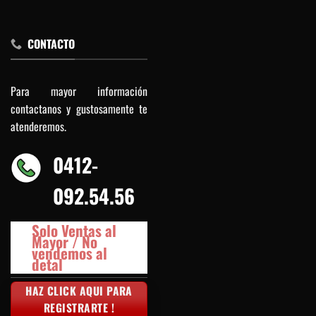
CONTACTO
Para mayor información
contactanos y gustosamente te
atenderemos.
0412-
092.54.56
Solo Ventas al
Mayor / No
vendemos al
detal
HAZ CLICK AQUI PARA
REGISTRARTE !