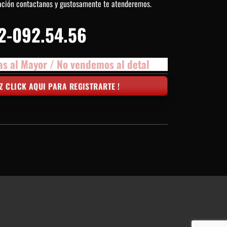
ación contactanos y gustosamente te atenderemos.
2-092.54.56
as al Mayor / No vendemos al detal
Z CLICK AQUI PARA REGISTRARTE !