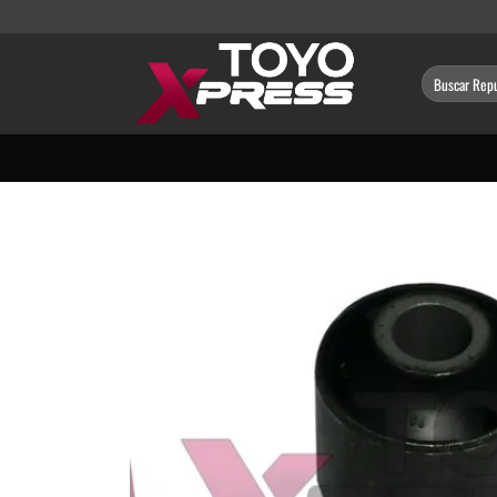
Saltar
al
contenido
Buscar
por: