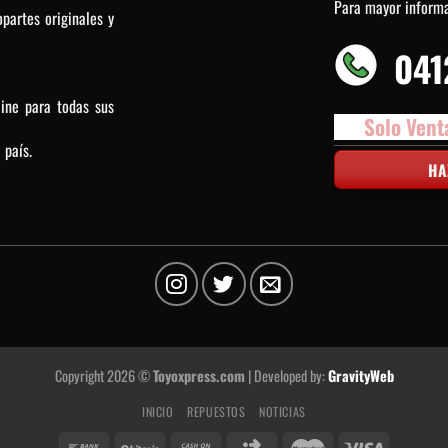
Para mayor inform
partes originales y
041
line para todas sus
Solo Vent
 país.
HA
Copyright 2026 ©
Toyoxpress.com
| Developed by:
GravityWeb
INICIO
REPUESTOS
NOTICIAS