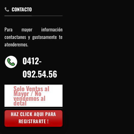
CONTACTO
Para mayor información
contactanos y gustosamente te
atenderemos.
0412-
092.54.56
Solo Ventas al
Mayor / No
vendemos al
detal
HAZ CLICK AQUI PARA
REGISTRARTE !