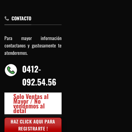
CONTACTO
Para mayor información
contactanos y gustosamente te
atenderemos.
0412-
092.54.56
Solo Ventas al
Mayor / No
vendemos al
detal
HAZ CLICK AQUI PARA
REGISTRARTE !