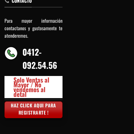
CONTACTO
Para mayor información
contactanos y gustosamente te
atenderemos.
0412-
092.54.56
Solo Ventas al
Mayor / No
vendemos al
detal
HAZ CLICK AQUI PARA
REGISTRARTE !