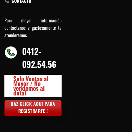
CONTACTO
Para mayor información
contactanos y gustosamente te
atenderemos.
0412-
092.54.56
Solo Ventas al
Mayor / No
vendemos al
detal
HAZ CLICK AQUI PARA
REGISTRARTE !