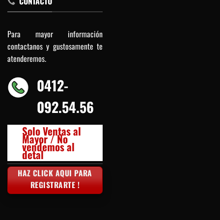
CONTACTO
Para mayor información
contactanos y gustosamente te
atenderemos.
0412-
092.54.56
Solo Ventas al
Mayor / No
vendemos al
detal
HAZ CLICK AQUI PARA
REGISTRARTE !