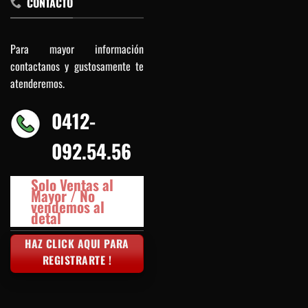
CONTACTO
Para mayor información
contactanos y gustosamente te
atenderemos.
0412-
092.54.56
Solo Ventas al
Mayor / No
vendemos al
detal
HAZ CLICK AQUI PARA
REGISTRARTE !