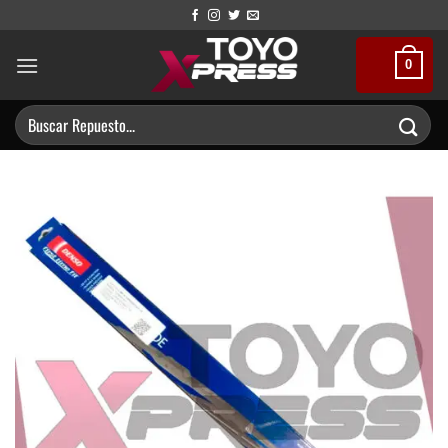
Saltar
al
contenido
0
Buscar
por: