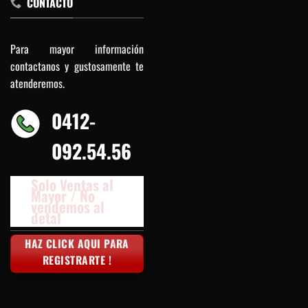
CONTACTO
Para mayor información
contactanos y gustosamente te
atenderemos.
0412-
092.54.56
Solo Ventas al
Mayor / No
vendemos al
detal
HAZ CLICK AQUI PARA
REGISTRARTE !