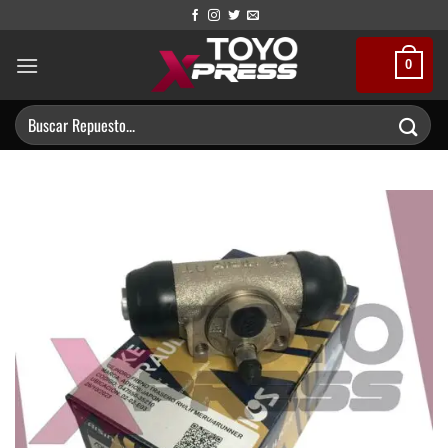
Saltar
al
contenido
0
Buscar
por: