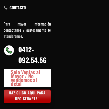
CONTACTO
Para mayor información
contactanos y gustosamente te
atenderemos.
0412-
092.54.56
Solo Ventas al
Mayor / No
vendemos al
detal
HAZ CLICK AQUI PARA
REGISTRARTE !