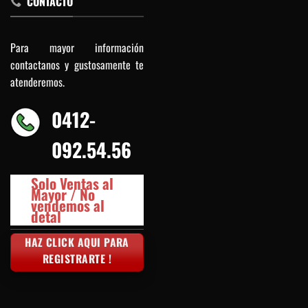
CONTACTO
Para mayor información
contactanos y gustosamente te
atenderemos.
0412-
092.54.56
Solo Ventas al
Mayor / No
vendemos al
detal
HAZ CLICK AQUI PARA
REGISTRARTE !