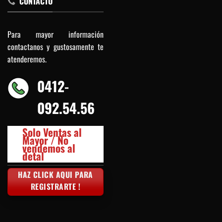
CONTACTO
Para mayor información
contactanos y gustosamente te
atenderemos.
0412-
092.54.56
Solo Ventas al
Mayor / No
vendemos al
detal
HAZ CLICK AQUI PARA
REGISTRARTE !