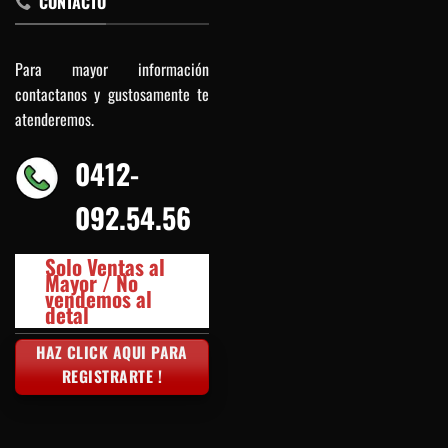
CONTACTO
Para mayor información
contactanos y gustosamente te
atenderemos.
0412-
092.54.56
Solo Ventas al
Mayor / No
vendemos al
detal
HAZ CLICK AQUI PARA
REGISTRARTE !