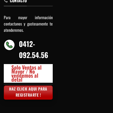
CONTACTO
Para mayor información
contactanos y gustosamente te
atenderemos.
0412-
092.54.56
Solo Ventas al
Mayor / No
vendemos al
detal
HAZ CLICK AQUI PARA
REGISTRARTE !