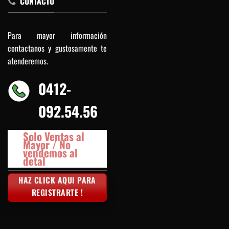
CONTACTO
Para mayor información
contactanos y gustosamente te
atenderemos.
0412-
092.54.56
Solo Ventas al
Mayor / No
vendemos al
detal
HAZ CLICK AQUI PARA
REGISTRARTE !