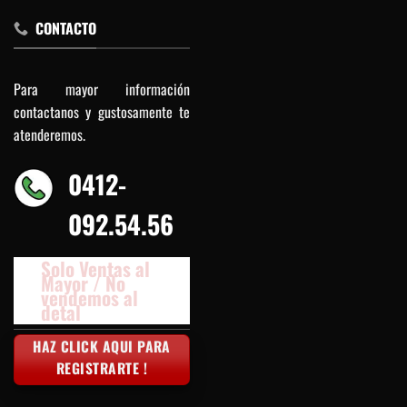
CONTACTO
Para mayor información
contactanos y gustosamente te
atenderemos.
0412-
092.54.56
Solo Ventas al
Mayor / No
vendemos al
detal
HAZ CLICK AQUI PARA
REGISTRARTE !