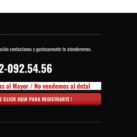
O
ación contactanos y gustosamente te atenderemos.
2-092.54.56
as al Mayor / No vendemos al detal
Z CLICK AQUI PARA REGISTRARTE !