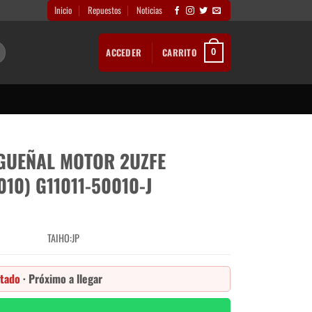
Inicio
Repuestos
Noticias
ACCEDER
CARRITO
0
IGUEÑAL MOTOR 2UZFE
010) G11011-50010-J
TAIHO:JP
tado
· Próximo a llegar