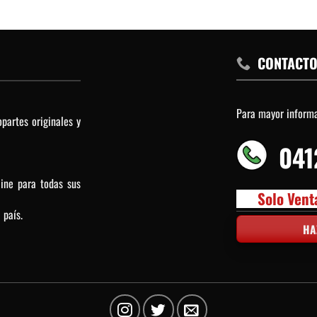
CONTACT
Para mayor inform
partes originales y
041
line para todas sus
Solo Vent
 país.
HA