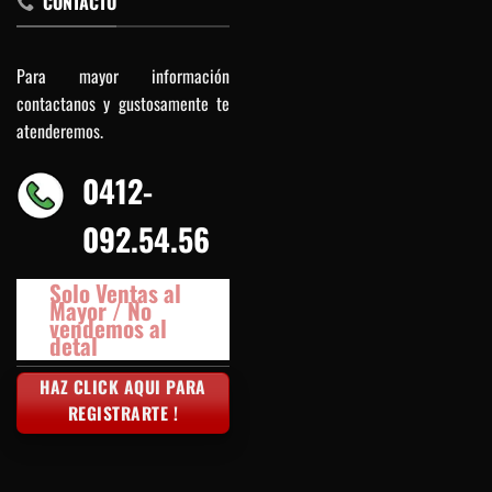
CONTACTO
Para mayor información
contactanos y gustosamente te
atenderemos.
0412-
092.54.56
Solo Ventas al
Mayor / No
vendemos al
detal
HAZ CLICK AQUI PARA
REGISTRARTE !