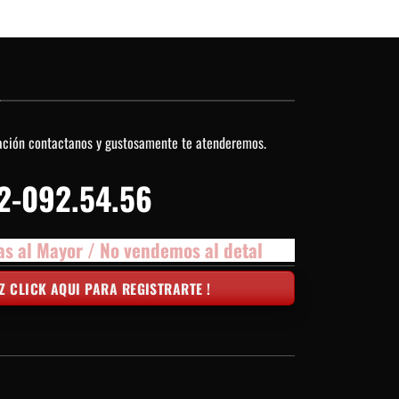
O
ación contactanos y gustosamente te atenderemos.
2-092.54.56
as al Mayor / No vendemos al detal
Z CLICK AQUI PARA REGISTRARTE !