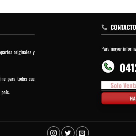
CONTACT
Para mayor inform
partes originales y
041
line para todas sus
Solo Vent
 país.
HA