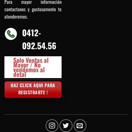
Para mayor información
contactanos y gustosamente te
atenderemos.
0412-
092.54.56
Solo Ventas al
Mayor / No
vendemos al
detal
HAZ CLICK AQUI PARA
REGISTRARTE !