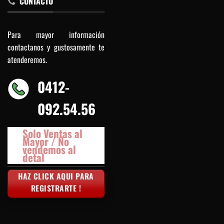
CONTACTO
Para mayor información
contactanos y gustosamente te
atenderemos.
0412-
092.54.56
Solo Ventas al
Mayor / No
vendemos al
detal
HAZ CLICK AQUI PARA
REGISTRARTE !