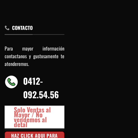
CONTACTO
Para mayor información
contactanos y gustosamente te
atenderemos.
0412-
092.54.56
Solo Ventas al
Mayor / No
vendemos al
detal
HAZ CLICK AQUI PARA