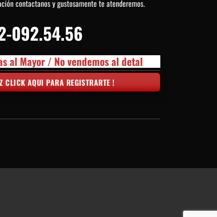
ación contactanos y gustosamente te atenderemos.
2-092.54.56
as al Mayor / No vendemos al detal
Z CLICK AQUI PARA REGISTRARTE !