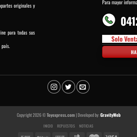
Para mayor inform
partes originales y
041
line para todas sus
Solo Vent
 país.
HA
Copyright 2026 ©
Toyoxpress.com
| Developed by:
GravityWeb
INICIO
REPUESTOS
NOTICIAS