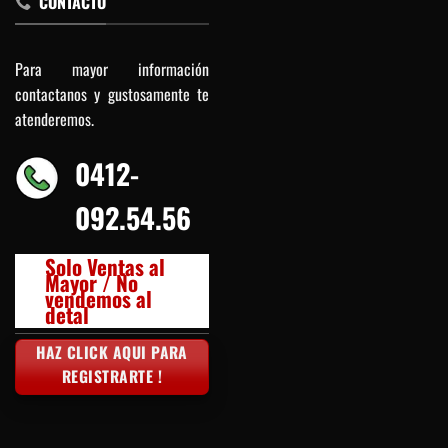
CONTACTO
Para mayor información
contactanos y gustosamente te
atenderemos.
0412-
092.54.56
Solo Ventas al
Mayor / No
vendemos al
detal
HAZ CLICK AQUI PARA
REGISTRARTE !