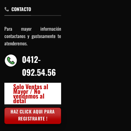
CONTACTO
Para mayor información
contactanos y gustosamente te
atenderemos.
0412-
092.54.56
Solo Ventas al
Mayor / No
vendemos al
detal
HAZ CLICK AQUI PARA
REGISTRARTE !