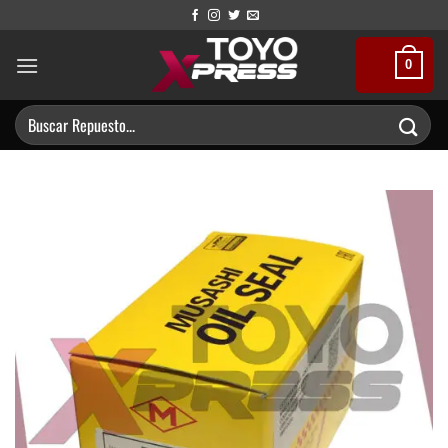
Saltar
al
contenido
0
Buscar
por: