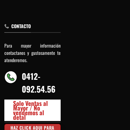
CONTACTO
Para mayor información
contactanos y gustosamente te
atenderemos.
0412-
092.54.56
Solo Ventas al
Mayor / No
vendemos al
detal
HAZ CLICK AQUI PARA