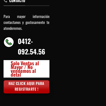
CONTACTO
Para mayor información
contactanos y gustosamente te
atenderemos.
0412-
092.54.56
Solo Ventas al
Mayor / No
vendemos al
detal
HAZ CLICK AQUI PARA
REGISTRARTE !