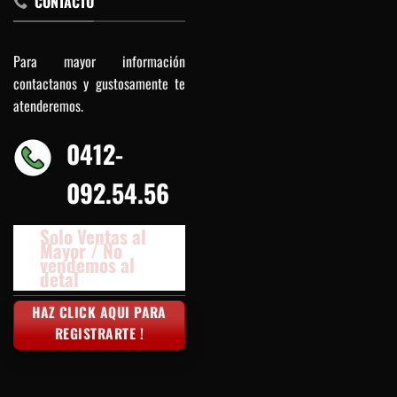
CONTACTO
Para mayor información
contactanos y gustosamente te
atenderemos.
0412-
092.54.56
Solo Ventas al
Mayor / No
vendemos al
detal
HAZ CLICK AQUI PARA
REGISTRARTE !