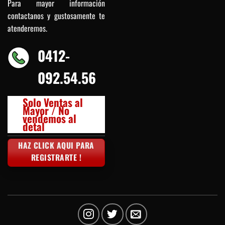
Para mayor información
contactanos y gustosamente te
atenderemos.
0412-
092.54.56
Solo Ventas al
Mayor / No
vendemos al
detal
HAZ CLICK AQUI PARA
REGISTRARTE !