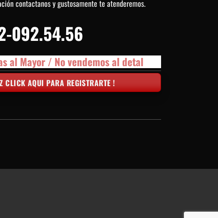
ación contactanos y gustosamente te atenderemos.
2-092.54.56
as al Mayor / No vendemos al detal
Z CLICK AQUI PARA REGISTRARTE !