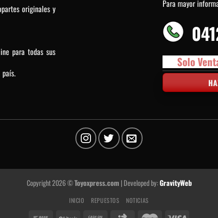
Para mayor inform
partes originales y
041
line para todas sus
Solo Vent
 país.
HA
Copyright 2026 ©
Toyoxpress.com
| Developed by:
GravityWeb
INICIO
REPUESTOS
NOTICIAS