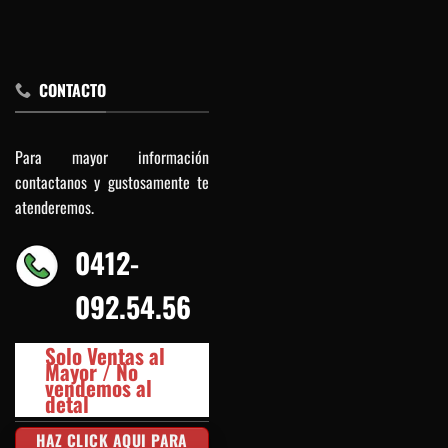
CONTACTO
Para mayor información
contactanos y gustosamente te
atenderemos.
0412-
092.54.56
Solo Ventas al
Mayor / No
vendemos al
detal
HAZ CLICK AQUI PARA